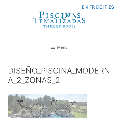
Saltar
EN
FR
DE
IT
ES
al
contenido
Menú
DISEÑO_PISCINA_MODERN
A_2_ZONAS_2