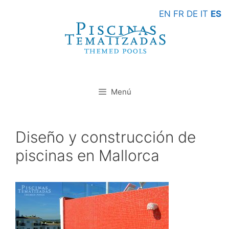
Saltar
EN
FR
DE
IT
ES
al
contenido
Menú
Diseño y construcción de
piscinas en Mallorca