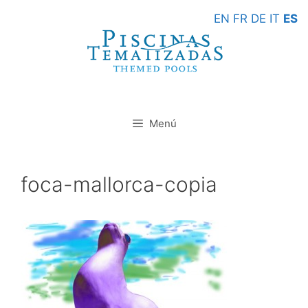
Saltar
EN
FR
DE
IT
ES
al
contenido
Menú
foca-mallorca-copia